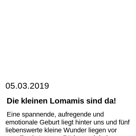
b
c
d
e
f
g
05.03.2019
Die kleinen Lomamis sind da!
Eine spannende, aufregende und
emotionale Geburt liegt hinter uns und fünf
liebenswerte kleine Wunder liegen vor